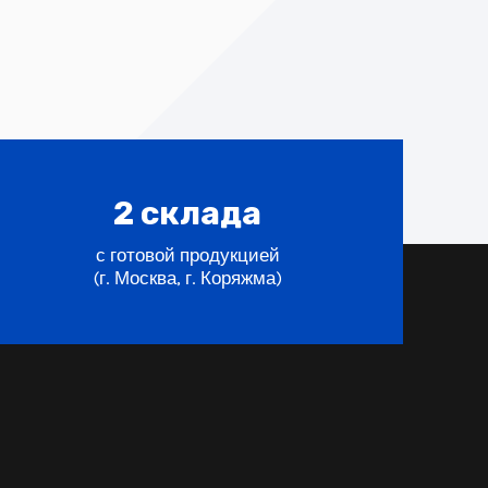
2
склада
с готовой продукцией
(г. Москва, г. Коряжма)