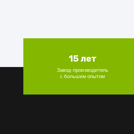
15
лет
Завод-производитель
с большим опытом