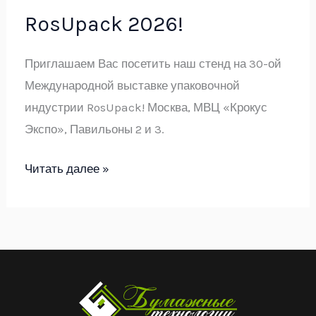
RosUpack 2026!
Приглашаем Вас посетить наш стенд на 30-ой
Международной выставке упаковочной
индустрии RosUpack! Москва, МВЦ «Крокус
Экспо», Павильоны 2 и 3.
RosUpack
Читать далее »
2026!